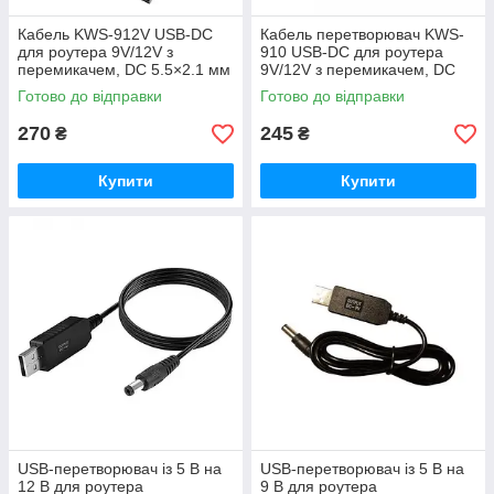
Кабель KWS-912V USB-DC
Кабель перетворювач KWS-
для роутера 9V/12V з
910 USB-DC для роутера
перемикачем, DC 5.5×2.1 мм
9V/12V з перемикачем, DC
і перехідником 3.5 х 1,35 мм
5.5×2.1 і перехідником
Готово до відправки
Готово до відправки
3.5х1,35
270
245
₴
₴
Купити
Купити
USB-перетворювач із 5 В на
USB-перетворювач із 5 В на
12 В для роутера
9 В для роутера