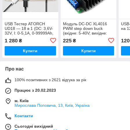
USB Тестер ATORCH
Модуль DC-DC XL4016
USB-
UD18 — 18 в 1 (DC: 3,6V-
PWM step down buck
на 1
32V, I: 0-5,1A, 0-99999Ah,
(вхідне: 5-40V; вихідне:
0-99999Wh) з Bluetooth та
1.2-35V) 9 А, 300 W з
1 280
225
120
₴
₴
датчиком температури
регулюванням I і U
Купити
Купити
Про нас
100% позитивних з 2621 відгука за рік
Працює з 20.02.2023
м. Київ
Мирослава Поповича, 13, Київ, Україна
Контакти
Сьогодні вихідний