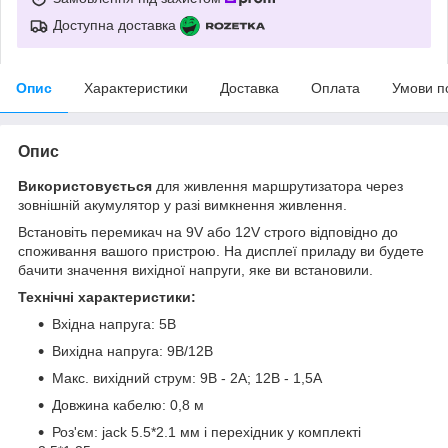
Доступна доставка
Опис
Характеристики
Доставка
Оплата
Умови п
Опис
Використовується
для живлення маршрутизатора через
зовнішній акумулятор у разі вимкнення живлення.
Встановіть перемикач на 9V або 12V строго відповідно до
споживання вашого пристрою. На дисплеї приладу ви будете
бачити значення вихідної напруги, яке ви встановили.
Технічні характеристики:
Вхідна напруга: 5В
Вихідна напруга: 9В/12В
Макс. вихідний струм: 9В - 2А; 12В - 1,5А
Довжина кабелю: 0,8 м
Роз'єм: jack 5.5*2.1 мм і перехідник у комплекті