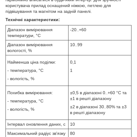
користувача прилад оснащений ніжкою, петлею для
підвішування та магнітом на задній панелі.
Технічні характеристики:
Діапазон вимірювання
-20..+60
температури, °С
Діапазон вимірювання
10..99
вологості, %
Найменша ціна поділки:
0,1
- температура, °С
1
- вологість, %
Похибка вимірювання:
±0,5 в діапазоні 0..+60 °С та
±1 в решті діапазону
- температура, °С
±2 в діапазоні 30..80% та ±3
- вологість, %
в решті діапазону
Інтервал оновлення даних, с
10
Максимальний радіус зв'язку
80