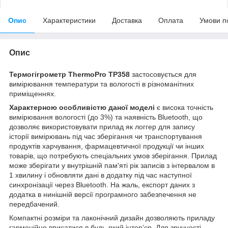
Опис
Характеристики
Доставка
Оплата
Умови п
Опис
Термогігрометр ThermoPro TP358
застосовується для
вимірювання температури та вологості в різноманітних
приміщеннях.
Характерною особливістю даної моделі
є висока точність
вимірювання вологості (до 3%) та наявність Bluetooth, що
дозволяє використовувати прилад як логгер для запису
історії вимірювань під час зберігання чи транспортування
продуктів харчування, фармацевтичної продукції чи інших
товарів, що потребують спеціальних умов зберігання. Прилад
може зберігати у внутрішній пам'яті рік записів з інтервалом в
1 хвилину і обновляти дані в додатку під час наступної
синхронізації через Bluetooth. На жаль, експорт даних з
додатка в нинішній версії програмного забезпечення не
передбачений.
Компактні розміри та лаконічний дизайн дозволяють приладу
гармонійно вписатися в будь-який інтер’єр. Для зручності