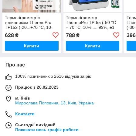
Термогігрометр із
Термогігрометр
Терм
годинником ThermoPro
ThermoPro TP-55 (-50 °C
The
TP152 (-20...+70 °C, 10-
~ 70 °C; 10% .... 99%; ±1
(-30
99% RH, оновлення 10 с)
°C/±2%) з підсвіткою та
чор
628
788
396
₴
₴
магнітом
Купити
Купити
Про нас
100% позитивних з 2616 відгуків за рік
Працює з 20.02.2023
м. Київ
Мирослава Поповича, 13, Київ, Україна
Контакти
Сьогодні вихідний
Показати весь графік роботи