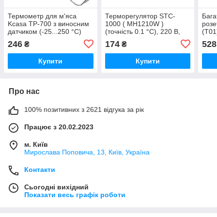
Термометр для м'яса
Терморегулятор STC-
Бага
Kcasa TP-700 з виносним
1000 ( MH1210W )
розе
датчиком (-25...250 °С)
(точність 0.1 °C), 220 В,
(Т01
два реле 10 А, -50 ~ +99
регу
246
174
528
₴
₴
°C, з виносним датчиком
A, 2
Купити
Купити
Про нас
100% позитивних з 2621 відгука за рік
Працює з 20.02.2023
м. Київ
Мирослава Поповича, 13, Київ, Україна
Контакти
Сьогодні вихідний
Показати весь графік роботи