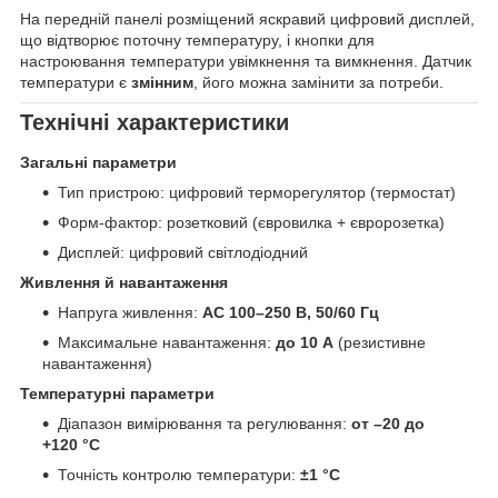
На передній панелі розміщений яскравий цифровий дисплей,
що відтворює поточну температуру, і кнопки для
настроювання температури увімкнення та вимкнення. Датчик
температури є
змінним
, його можна замінити за потреби.
Технічні характеристики
Загальні параметри
Тип пристрою: цифровий терморегулятор (термостат)
Форм-фактор: розетковий (євровилка + євророзетка)
Дисплей: цифровий світлодіодний
Живлення й навантаження
Напруга живлення:
AC 100–250 В, 50/60 Гц
Максимальне навантаження:
до 10 А
(резистивне
навантаження)
Температурні параметри
Діапазон вимірювання та регулювання:
от –20 до
+120 °C
Точність контролю температури:
±1 °C