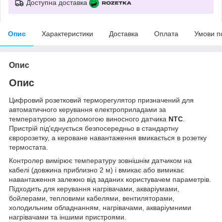
Доступна доставка
Опис
Характеристики
Доставка
Оплата
Умови п
Опис
Опис
Цифровий розетковий терморегулятор призначений для
автоматичного керування електроприладами за
температурою за допомогою виносного датчика
NTC
.
Пристрій під'єднується безпосередньо в стандартну
євророзетку, а кероване навантаження вмикається в розетку
термостата.
Контролер вимірює температуру зовнішнім датчиком на
кабелі (довжина приблизно 2 м) і вмикає або вимикає
навантаження залежно від заданих користувачем параметрів.
Підходить для керування нагрівачами, акваріумами,
бойлерами, тепловими кабелями, вентиляторами,
холодильним обладнанням, нагрівачами, акваріумними
нагрівачами та іншими пристроями.