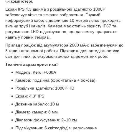
чи комп’ютері.
Екран IPS 4.3 дюйма з роздільною здатністю 1080P
забезпечує чітке та яскраве зображення. Гнучкий
неформуємий кабель довжиною 10 метрів легко проходить
вигини труб і каналів. Камера має ступінь захисту IP67 та
регульоване LED-підсвічування, що дає змогу працювати
навіть у повній темряві.
Прилад працює від акумулятора 2600 мА·г, забезпечуючи до
3 годин автономної роботи. Підходить для автодіагностики,
сантехнічних, електромонтажних та ремонтних робіт.
Технічні характеристики:
Модель: Kerui P008A
Камера: подвійна (фронтальна + бокова)
Роздільна здатність: 1080P HD
Екран: 4.3" IPS
Довжина кабелю: 10 м
Діаметр камери: 8 мм
Діапазон фокусування: 2–10 см
Підсвічування: 6 світлодіодів, регульоване