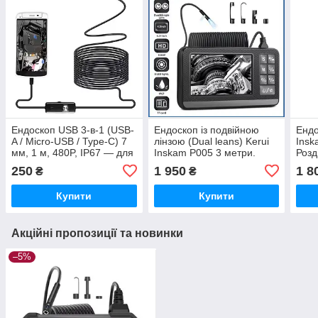
Ендоскоп USB 3-в-1 (USB-
Ендоскоп із подвійною
Ендо
A / Micro-USB / Type-C) 7
лінзою (Dual leans) Kerui
Insk
мм, 1 м, 480P, IP67 — для
Inskam P005 3 метри.
Розд
Android та Windows. Не
Роздільна здатність
1920
250
1 950
1 8
₴
₴
сумісний з iPhone/iPad
HD1080P. IP67, 2600
(iOS)
мА·год
Купити
Купити
Акційні пропозиції та новинки
–5%