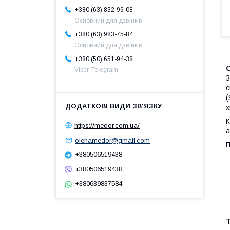
+380 (63) 832-96-08
Основний для дзвінків
+380 (63) 983-75-84
Основний для дзвінків
+380 (50) 651-94-38
Viber, Telegram
З
с
(
х
К
https://medor.com.ua/
а
olenamedor@gmail.com
+380506519438
+380506519438
+380639837584
Т