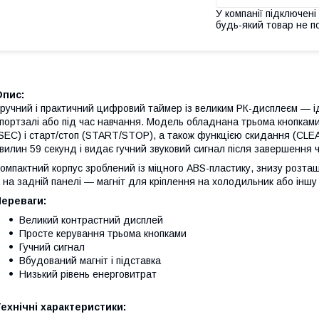
У компанії підключені
будь-який товар не п
Опис:
ручний і практичний цифровий таймер із великим РК-дисплеєм — іде
портзалі або під час навчання. Модель обладнана трьома кнопками
SEC) і старт/стоп (START/STOP), а також функцією скидання (CLEA
вилин 59 секунд і видає гучний звуковий сигнал після завершення ч
омпактний корпус зроблений із міцного ABS-пластику, знизу розта
 на задній панелі — магніт для кріплення на холодильник або інш
Переваги:
Великий контрастний дисплей
Просте керування трьома кнопками
Гучний сигнал
Вбудований магніт і підставка
Низький рівень енерговитрат
ехнічні характеристики: