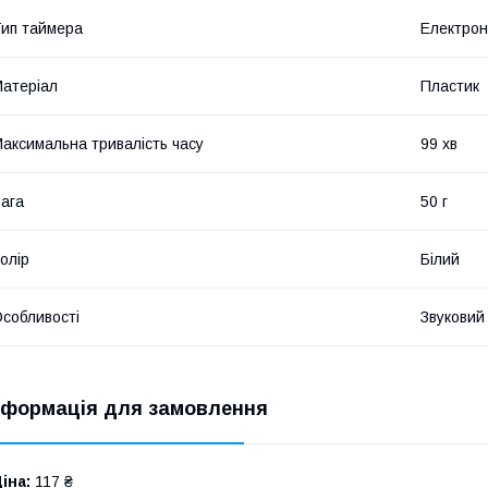
ип таймера
Електрон
атеріал
Пластик
аксимальна тривалість часу
99 хв
ага
50 г
олір
Білий
собливості
Звуковий
нформація для замовлення
іна:
117 ₴