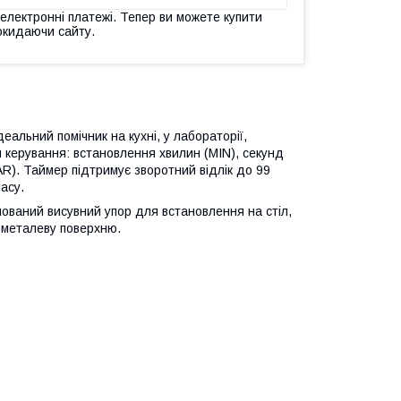
 електронні платежі. Тепер ви можете купити
окидаючи сайту.
альний помічник на кухні, у лабораторії,
 керування: встановлення хвилин (MIN), секунд
R). Таймер підтримує зворотний відлік до 99
асу.
шований висувний упор для встановлення на стіл,
у металеву поверхню.