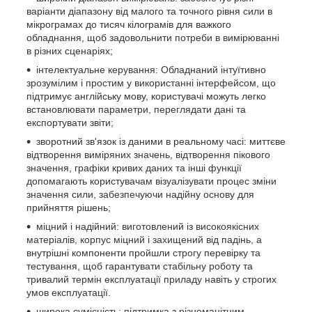
варіанти діапазону від малого та точного рівня сили в
мікрограмах до тисяч кілограмів для важкого
обладнання, щоб задовольнити потреби в вимірюванні
в різних сценаріях;
інтелектуальне керування: Обладнаний інтуїтивно
зрозумілим і простим у використанні інтерфейсом, що
підтримує англійську мову, користувачі можуть легко
встановлювати параметри, переглядати дані та
експортувати звіти;
зворотний зв'язок із даними в реальному часі: миттєве
відтворення виміряних значень, відтворення пікового
значення, графіки кривих даних та інші функції
допомагають користувачам візуалізувати процес зміни
значення сили, забезпечуючи надійну основу для
прийняття рішень;
міцний і надійний: виготовлений із високоякісних
матеріалів, корпус міцний і захищений від падінь, а
внутрішні компоненти пройшли строгу перевірку та
тестування, щоб гарантувати стабільну роботу та
тривалий термін експлуатації приладу навіть у строгих
умов експлуатації.
широка сумісність: підтримка з різноманітним