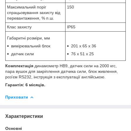
Максимальний поріг
150
спрацьовування захисту від
перевантаження, % п.ш.
Клас захисту
ІР65
Габаритні розміри, мм
вимірювальний блок
201 х 65 х 36
датчик сили
76 х 51 х 25
Комплектація
динамометр HB9, датчик сили на 2000 кгс,
пара вушок для закріплення датчика сили, блок живлення,
роз'єм RS232, інструкція з експлуатації англійською.
Гарантія: 6 місяців.
Приховати
Характеристики
Основні