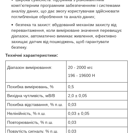
комп'ютерним програмним забезпеченням і системами
аналізу даних, що дає змогу користувачам здійснювати
поглибленіше оброблення та аналіз даних;
безпека та захист: вбудований механізм захисту від
перевантаження, коли вимірюване значення перевищує
діапазон, автоматично вимикає живлення, ефективно
захищає датчик від пошкоджень, щоб гарантувати
безпеку.
Технічні характеристики:
Діапазон вимірювання:
20 - 2000 кгс
196 - 19600 Н
Похибка вимірювань, %
0,5
Вихідна чутливість, мВ/В
2,0 ± 0,05
Похибка відставання, % п.ш.
0,03
Нелінійність, % п.ш.
0,03 ± 0,05
Повторюваність, % п.ш.
0,03
Повзутість сигналу, % п.ш.
0,03