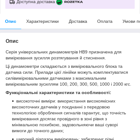
Доступна доставка
Опис
Характеристики
Доставка
Оплата
Умови п
Опис
Серія універсальних динамометрів HB9 призначена для
вимірювання зусилля розтягування й стиснення.
Ці динамометри складаються з вимірювального блока та
датчика сили. Прилади цієї лінійки можуть комплектуватися
силівимірювальними датчиками з максимальним
вимірювальним зусиллям 100, 200, 300, 500, 1000 і 2000 кгс.
Функціональні характеристики та особливості:
високоточні виміри: використання високоякісних
високоточних датчиків у поєднанні з передовою
технологією оброблення сигналів гарантує, що точність
вимірювання досягає провідного в зоні рівня з
мінімальною похибкою, задовольняючи ваші суворі
вимоги до точного даних;
широкий діапазон вимірювань: забезпечує різні