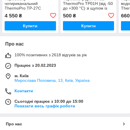
чотириканальний
ThermoPro TP01H (від -50
вод
ThermoPro TP-27C
до +300 °C) зі щупом із
The
(-10.+300 °C) до 150 м
нержавіючої сталі
(-50
4 550
500
660
₴
₴
Купити
Купити
Про нас
100% позитивних з 2618 відгуків за рік
Працює з 20.02.2023
м. Київ
Мирослава Поповича, 13, Київ, Україна
Контакти
Сьогодні працює з 10:00 до 15:00
Показати весь графік роботи
Про нас