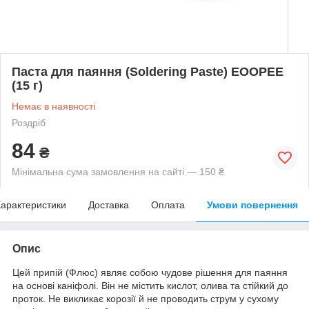
Паста для паяння (Soldering Paste) EOOPEE
(15 г)
Немає в наявності
Роздріб
84
₴
Мінімальна сума замовлення на сайті — 150 ₴
арактеристики
Доставка
Оплата
Умови повернення
Опис
Цей припій (Флюс) являє собою чудове рішення для паяння
на основі каніфолі. Він не містить кислот, олива та стійкий до
проток. Не викликає корозії й не проводить струм у сухому