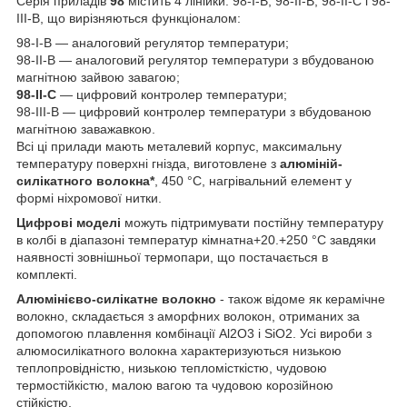
Серія приладів
98
містить 4 лінійки: 98-І-В, 98-ІІ-В, 98-ІІ-С і 98-
ІІІ-В, що вирізняються функціоналом:
98-І-В — аналоговий регулятор температури;
98-II-В — аналоговий регулятор температури з вбудованою
магнітною зайвою завагою;
98-II-С
— цифровий контролер температури;
98-III-В — цифровий контролер температури з вбудованою
магнітною заважавкою.
Всі ці прилади мають металевий корпус, максимальну
температуру поверхні гнізда, виготовлене з
алюміній-
силікатного волокна*
, 450 °C, нагрівальний елемент у
формі ніхромової нитки.
Цифрові моделі
можуть підтримувати постійну температуру
в колбі в діапазоні температур кімнатна+20.+250 °C завдяки
наявності зовнішньої термопари, що постачається в
комплекті.
Алюмінієво-силікатне волокно
- також відоме як керамічне
волокно, складається з аморфних волокон, отриманих за
допомогою плавлення комбінації Al2O3 і SiO2. Усі вироби з
алюмосилікатного волокна характеризуються низькою
теплопровідністю, низькою тепломісткістю, чудовою
термостійкістю, малою вагою та чудовою корозійною
стійкістю.