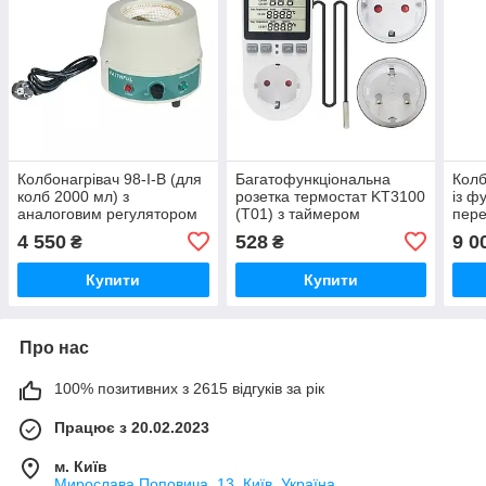
Колбонагрівач 98-I-B (для
Багатофункціональна
Колб
колб 2000 мл) з
розетка термостат KT3100
із ф
аналоговим регулятором
(Т01) з таймером
пере
температури
регулятор температури 16
(для
4 550
528
9 0
₴
₴
A, 220 В
Купити
Купити
Про нас
100% позитивних з 2615 відгуків за рік
Працює з 20.02.2023
м. Київ
Мирослава Поповича, 13, Київ, Україна