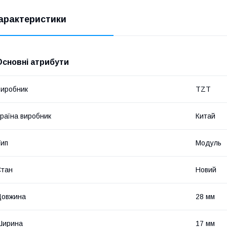
арактеристики
Основні атрибути
иробник
TZT
раїна виробник
Китай
ип
Модуль
Стан
Новий
Довжина
28 мм
Ширина
17 мм