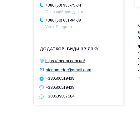
+380 (63) 983-75-84
Основний для дзвінків
+380 (50) 651-94-38
М
Viber, Telegram
д
Ф
-
-
https://medor.com.ua/
-
olenamedor@gmail.com
-
Т
+380506519438
+380506519438
+380639837584