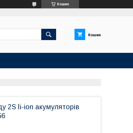
Кошик
Кошик
у 2S li-ion акумуляторів
56