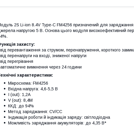
одуль 2S Li-ion 8.4V Type-C FM4256 призначений для заряджання 
жерела напругою 5 В. Основа цього модуля високоефективний п
94%.
ункція захисту:
 від перевантаження за струмом, перенапруження, короткого замик
 від перенапруги на вході, зниженої напруги
 від перегрівання
 автоматичне вимкнення через 24 години
ехнічні характеристики:
Мікросхема: FM4256
Вхідна напруга: 4,6-5,5 В
I (out): 1,2А
V (out): 8,4М
ККД: до 94%
Метод заряджання: CV/CC
Індикація роботи й індикація заряду: світлодіодна
Можливість заряджання акумуляторів: до 4,35 В*