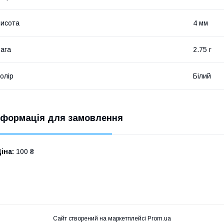
исота
4 мм
ага
2.75 г
олір
Білий
нформація для замовлення
іна:
100 ₴
Сайт створений на маркетплейсі
Prom.ua