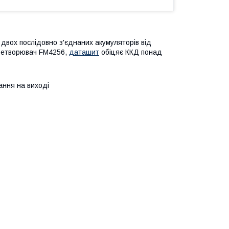
двох послідовно з'єднаних акумуляторів від
еретворювач FM4256,
даташит
обіцяє ККД понад
ання на виході