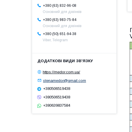
+380 (63) 832-96-08
Основний для дзвінків
+380 (63) 983-75-84
Основний для дзвінків
+380 (50) 651-94-38
Viber, Telegram
https://medor.com.ua/
olenamedor@gmail.com
+380506519438
+380506519438
+380639837584