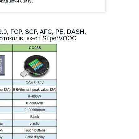
окидаючи сайту.
3.0, FCP, SCP, AFC, PE, DASH,
ротоколів, як-от SuperVOOC