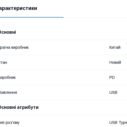
арактеристики
Основні
раїна виробник
Китай
Стан
Новий
иробник
PD
Живлення
USB
Основні атрибути
ип роз'єму
USB Typ