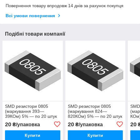
Повернення товару впродовж 14 днів за рахунок покупця
Всі умови повернення
Подібні товари компанії
SMD резистори 0805
SMD резистори 0805
SMD 
(маркування 393—
(маркування 824—
(мар
39КОм) 5% — по 20 штук
820КОм) 5% — по 20 штук
КОм)
20
20
20
₴/упаковка
₴/упаковка
₴
Купити
Купити