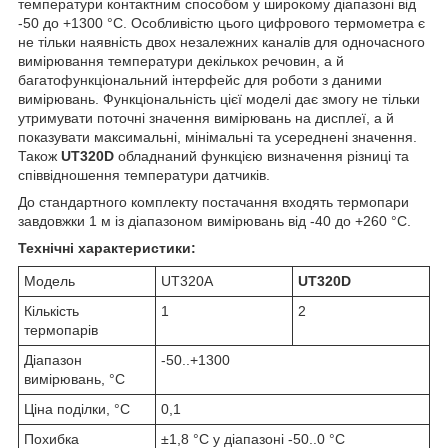
температури контактним способом у широкому діапазоні від
-50 до +1300 °C. Особливістю цього цифрового термометра є
не тільки наявність двох незалежних каналів для одночасного
вимірювання температури декількох речовин, а й
багатофункціональний інтерфейс для роботи з даними
вимірювань. Функціональність цієї моделі дає змогу не тільки
утримувати поточні значення вимірювань на дисплеї, а й
показувати максимальні, мінімальні та усереднені значення.
Також
UT320D
обладнаний функцією визначення різниці та
співвідношення температури датчиків.
До стандартного комплекту постачання входять термопари
завдовжки 1 м із діапазоном вимірювань від -40 до +260 °C.
Технічні характеристики:
Модель
UT320A
UT320D
Кількість
1
2
термопарів
Діапазон
-50..+1300
вимірювань, °С
Ціна поділки, °C
0,1
Похибка
±1,8 °C у діапазоні -50..0 °C