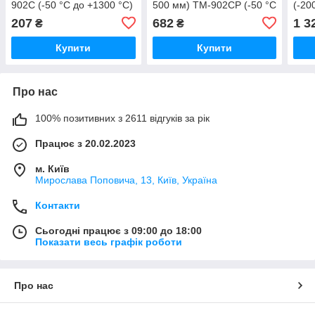
902C (-50 °C до +1300 °C)
500 мм) TM-902CP (-50 °C
(-20
до +1300 °C)
терм
207
682
1 3
₴
₴
Купити
Купити
Про нас
100% позитивних з 2611 відгуків за рік
Працює з 20.02.2023
м. Київ
Мирослава Поповича, 13, Київ, Україна
Контакти
Сьогодні працює з 09:00 до 18:00
Показати весь графік роботи
Про нас