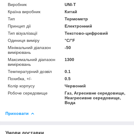
Виробник
UNI-T
Країна виробник
Китай
Тип
Термометр
Принцип дії
Електронний
Тип візуалізації
Текстово-цифровий
Одиниця виміру
°С/°F
Мінімальний діапазон
-50
вимірювань
Максимальний діапазон
1300
вимірювань
Температурний дозвіл
0.1
Похибка, +/-
0.5
Колір корпусу
Червоний
Робоче середовище
Газ, Агресивне середовище,
Неагресивне середовище,
Вода
Приховати
Умови доставки