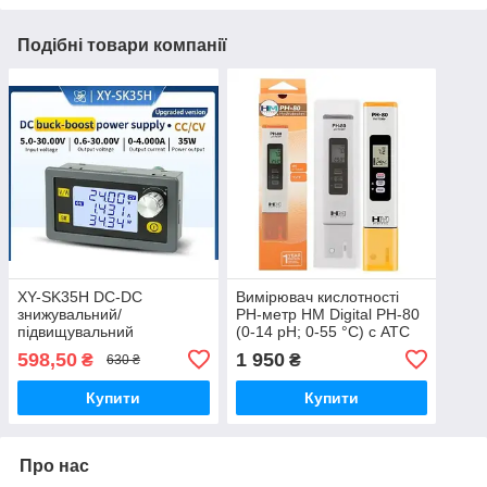
Подібні товари компанії
XY-SK35H DC-DC
Вимірювач кислотності
знижувальний/
PH-метр HM Digital PH-80
підвищувальний
(0-14 pH; 0-55 °C) с АТС
регульований модуль 0.6-
598,50
1 950
₴
₴
630 ₴
30 В 4 А 80 Вт CV/CC
Лабораторний блок
Купити
Купити
живлення
Про нас