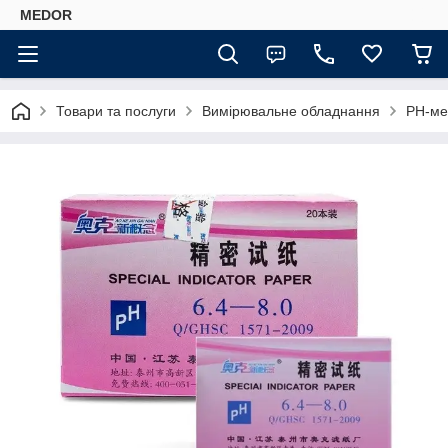
MEDOR
Товари та послуги
Вимірювальне обладнання
РН-ме