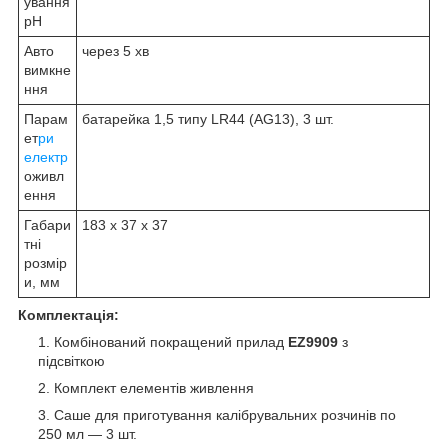
ування
рН
Авто
через 5 хв
вимкне
ння
Парам
батарейка 1,5 типу LR44 (AG13), 3 шт.
ет
ри
електр
оживл
ення
Габари
183 x 37 x 37
тні
розмір
и, мм
Комплектація:
Комбінований покращений прилад
EZ9909
з
підсвіткою
Комплект елементів живлення
Саше для приготування калібрувальних розчинів по
250 мл — 3 шт.