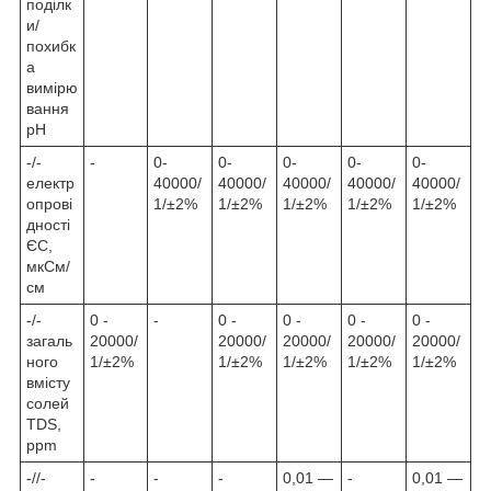
поділк
и/
похибк
а
вимірю
вання
рН
-/-
-
0-
0-
0-
0-
0-
електр
40000/
40000/
40000/
40000/
40000/
опрові
1/±2%
1/±2%
1/±2%
1/±2%
1/±2%
дності
ЄС,
мкСм/
см
-/-
0 -
-
0 -
0 -
0 -
0 -
загаль
20000/
20000/
20000/
20000/
20000/
ного
1/±2%
1/±2%
1/±2%
1/±2%
1/±2%
вмісту
солей
TDS,
ppm
-//-
-
-
-
0,01 —
-
0,01 —