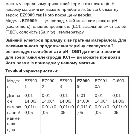
мають у середньому триваліший термін експлуатації. У
нашому магазині ви можете придбати як більш бюджетну
версію
EZ9909
так і його покращену версію.
Модель
EZ9909
— це прилад, який може вимірювати pH
(кислотність), електропровідність (ЕС), загальний вміст солей
(ТДС), солоність (Salinity) і температуру.
Змінний електрод приладу є витратним матеріалом. Для
максимального продовження терміну експлуатації
рекомендується зберігати pH і ОВП датчики в розчині
для зберігання електродів KCl — ви можете придбати
його разом із приладом у нашому магазині.
Технічні характеристики:
Модел
EZ990
EZ990
EZ990
EZ990
EZ991
C-600
ь
1
2
8
9
0A
Діапаз
0,01 -
0,01 -
0,01 -
0,01 -
0,01 -
0,01 -
он
14,00/
14,00/
14,00/
14,00/
14,00/
14,00/
вимірю
0,01/±
0,01/±0
0,01/±0
0,01/±0
0,01/±0
0,01/±0
вання/
0,05
,05
,05
,05
,05
,05
найме
нша
ціна