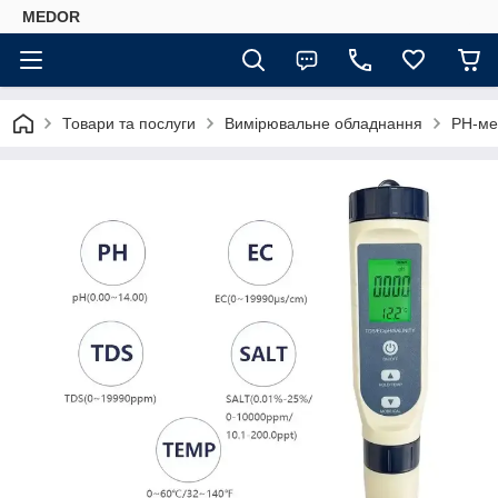
MEDOR
Товари та послуги
Вимірювальне обладнання
РН-ме