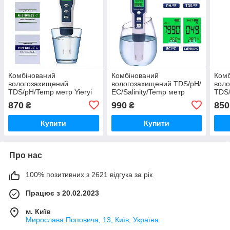
Комбінований
Комбінований
Комб
вологозахищений
вологозахищений TDS/pH/
вол
TDS/pH/Temp метр Yieryi
ЕС/Salinity/Temp метр
TDS/
EZ9901 з термометром,
EZ9909 з термометром,
EZ99
870
990
850
₴
₴
змінним електродом, АТС
змінним електродом, АТС
змін
та підсвіткою
Купити
Купити
Про нас
100% позитивних з 2621 відгука за рік
Працює з 20.02.2023
м. Київ
Мирослава Поповича, 13, Київ, Україна