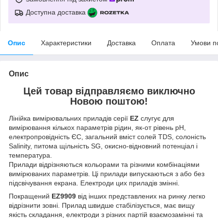
Доступна доставка
Опис
Характеристики
Доставка
Оплата
Умови п
Опис
Цей товар відправляємо виключно
Новою поштою!
Лінійка вимірювальних приладів серії
EZ
слугує для
вимірювання кількох параметрів рідин, як-от рівень pH,
електропровідність ЄС, загальний вміст солей TDS, солоність
Salinity, питома щільність SG, окисно-відновний потенціал і
температура.
Прилади відрізняються кольорами та різними комбінаціями
вимірюваних параметрів. Ці прилади випускаються з або без
підсвічування екрана. Електроди цих приладів змінні.
Покращений
EZ9909
від інших представлених на ринку легко
відрізнити зовні. Прилад швидше стабілізується, має вищу
якість складання, електроди з різних партій взаємозамінні та