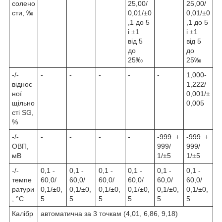
солено
25,00/
25,00/
сти, ‰
0,01/±0
0,01/±0
,1 до 5
,1 до 5
і ±1
і ±1
від 5
від 5
до
до
25‰
25‰
-/-
-
-
-
-
-
1,000-
віднос
1,222/
ної
0,001/±
щільно
0,005
сті SG,
%
-/-
-
-
-
-
-999..+
-999..+
ОВП,
999/
999/
мВ
1/±5
1/±5
-/-
0,1 -
0,1 -
0,1 -
0,1 -
0,1 -
0,1 -
темпе
60,0/
60,0/
60,0/
60,0/
60,0/
60,0/
ратури
0,1/±0,
0,1/±0,
0,1/±0,
0,1/±0,
0,1/±0,
0,1/±0,
, °С
5
5
5
5
5
5
Калібр
автоматична за 3 точкам (4,01, 6,86, 9,18)