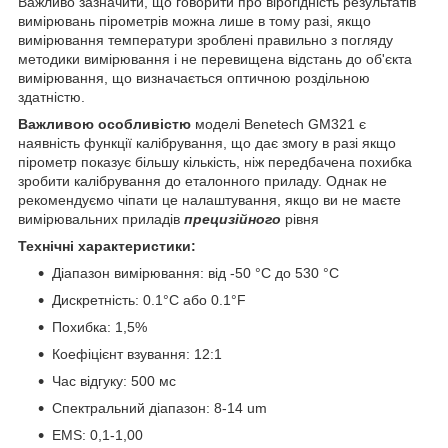
Важливо зазначити, що говорити про вірогідність результатів
вимірювань пірометрів можна лише в тому разі, якщо
вимірювання температури зроблені правильно з погляду
методики вимірювання і не перевищена відстань до об'єкта
вимірювання, що визначається оптичною роздільною
здатністю.
Важливою особливістю
моделі Benetech GM321 є
наявність функції калібрування, що дає змогу в разі якщо
пірометр показує більшу кількість, ніж передбачена похибка
зробити калібрування до еталонного приладу. Однак не
рекомендуємо чіпати це налаштування, якщо ви не маєте
вимірювальних приладів
прецизійного
рівня
Технічні характеристики:
Діапазон вимірювання: від -50 °C до 530 °C
Дискретність: 0.1°C або 0.1°F
Похибка: 1,5%
Коефіцієнт взування: 12:1
Час відгуку: 500 мс
Спектральний діапазон: 8-14 um
EMS: 0,1-1,00