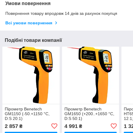
Умови повернення
Повернення товару впродовж 14 днів за рахунок покупця
Всі умови повернення
Подібні товари компанії
Пірометр Benetech
Пірометр Benetech
Пиро
GM1150 (-50.+1150 °C,
GM1650 (+200..+1650 °C,
HT65
D:S 20:1)
D:S 50:1)
12:1
баг
2 857
4 991
1 3
₴
₴
лазе
воло