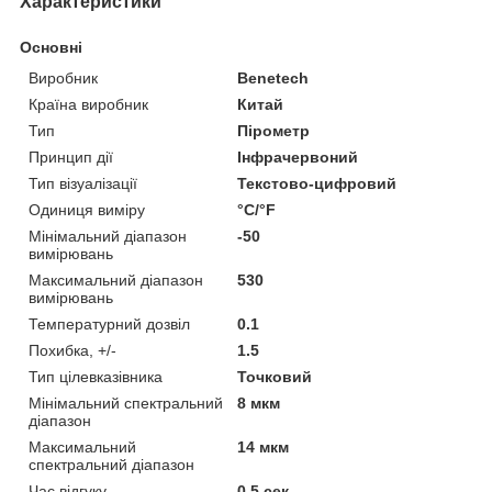
Характеристики
Основні
Виробник
Benetech
Країна виробник
Китай
Тип
Пірометр
Принцип дії
Інфрачервоний
Тип візуалізації
Текстово-цифровий
Одиниця виміру
°С/°F
Мінімальний діапазон
-50
вимірювань
Максимальний діапазон
530
вимірювань
Температурний дозвіл
0.1
Похибка, +/-
1.5
Тип цілевказівника
Точковий
Мінімальний спектральний
8 мкм
діапазон
Максимальний
14 мкм
спектральний діапазон
Час відгуку
0.5 сек