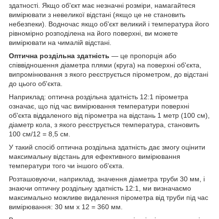
здатності. Якщо об'єкт має незначні розміри, намагайтеся
вимірювати з невеликої відстані (якщо це не становить
небезпеки). Водночас якщо об'єкт великий і температура його
рівномірно розподілена на його поверхні, ви можете
вимірювати на чималій відстані.
Оптична роздільна здатність
— це пропорція або
співвідношення діаметра плями (круга) на поверхні об'єкта,
випромінювання з якого реєструється пірометром, до відстані
до цього об'єкта.
Наприклад: оптична роздільна здатність 12:1 пірометра
означає, що під час вимірювання температури поверхні
об'єкта віддаленого від пірометра на відстань 1 метр (100 см),
діаметр кола, з якого реєструється температура, становить
100 см/12 = 8,5 см.
У такий спосіб оптична роздільна здатність дає змогу оцінити
максимальну відстань для ефективного вимірювання
температури того чи іншого об'єкта.
Розташовуючи, наприклад, значення діаметра труби 30 мм, і
знаючи оптичну роздільну здатність 12:1, ми визначаємо
максимально можливе видалення пірометра від труби під час
вимірювання: 30 мм х 12 = 360 мм.