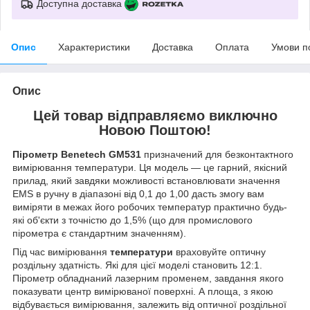
Доступна доставка
Опис
Характеристики
Доставка
Оплата
Умови п
Опис
Цей товар відправляємо виключно
Новою Поштою!
Пірометр Benetech GM531
призначений для безконтактного
вимірювання температури. Ця модель — це гарний, якісний
прилад, який завдяки можливості встановлювати значення
EMS в ручну в діапазоні від 0,1 до 1,00 дасть змогу вам
виміряти в межах його робочих температур практично будь-
які об'єкти з точністю до 1,5% (що для промислового
пірометра є стандартним значенням).
Під час вимірювання
температури
враховуйте оптичну
роздільну здатність. Які для цієї моделі становить 12:1.
Пірометр обладнаний лазерним променем, завдання якого
показувати центр вимірюваної поверхні. А площа, з якою
відбувається вимірювання, залежить від оптичної роздільної