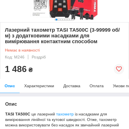
Лазерний тахометр TASI TA500C (3-99999 об/
м) з додатковими насадками для
вимірювання контактним способом
Немає в наявності
Код: M246
Роздріб
1 486
₴
Опис
Характеристики
Доставка
Оплата
Умови п
Опис
TASI TA500C
це лазерний
тахометр
із насадками для
вимірювання лінійної та кутової швидкості. Отже, тахометр
можна використовувати без насадок як звичайний лазерний