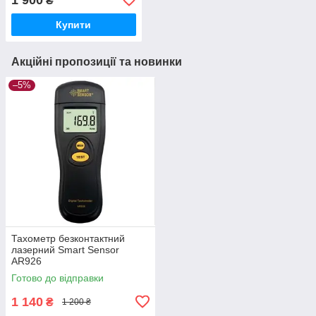
₴
контактним способом
Купити
Акційні пропозиції та новинки
–5%
Тахометр безконтактний
лазерний Smart Sensor
AR926
Готово до відправки
1 140
₴
1 200 ₴