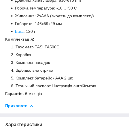
Довжина хвилі лазера: 630-670 nm
Робоча температура: -10...+50 С
Живлення: 2хААА (входять до комплекту)
Габарити: 146х59х29 мм
Вага
: 120 г
Комплектація:
Тахометр TASI TA500C
Коробка
Комплект насадок
Відбивальна стрічка
Комплект батарейок ААА 2 шт.
Технічний паспорт і інструкція англійською
Гарантія:
6 місяців
Приховати
Характеристики