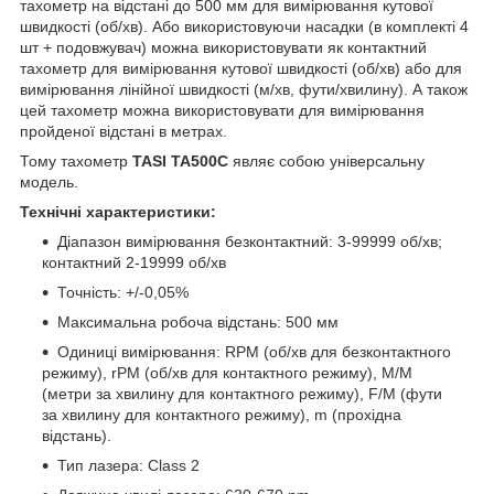
тахометр на відстані до 500 мм для вимірювання кутової
швидкості (об/хв). Або використовуючи насадки (в комплекті 4
шт + подовжувач) можна використовувати як контактний
тахометр для вимірювання кутової швидкості (об/хв) або для
вимірювання лінійної швидкості (м/хв, фути/хвилину). А також
цей тахометр можна використовувати для вимірювання
пройденої відстані в метрах.
Тому тахометр
TASI TA500C
являє собою універсальну
модель.
Технічні характеристики:
Діапазон вимірювання безконтактний: 3-99999 об/хв;
контактний 2-19999 об/хв
Точність: +/-0,05%
Максимальна робоча відстань: 500 мм
Одиниці вимірювання: RPM (об/хв для безконтактного
режиму), rPM (об/хв для контактного режиму), М/М
(метри за хвилину для контактного режиму), F/M (фути
за хвилину для контактного режиму), m (прохідна
відстань).
Тип лазера: Class 2