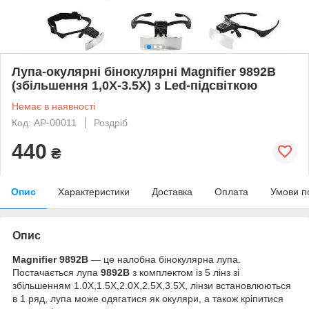
Лупа-окулярні бінокулярні Magnifier 9892B
(збільшення 1,0X-3.5Х) з Led-підсвіткою
Немає в наявності
Код: АР-00011
Роздріб
440
₴
Опис
Характеристики
Доставка
Оплата
Умови п
Опис
Magnifier
9892B
— це налобна бінокулярна лупа.
Постачається лупа
9892B
з комплектом із 5 лінз зі
збільшенням 1.0X,1.5X,2.0X,2.5X,3.5X, лінзи встановлюються
в 1 ряд, лупа може одягатися як окуляри, а також кріпитися