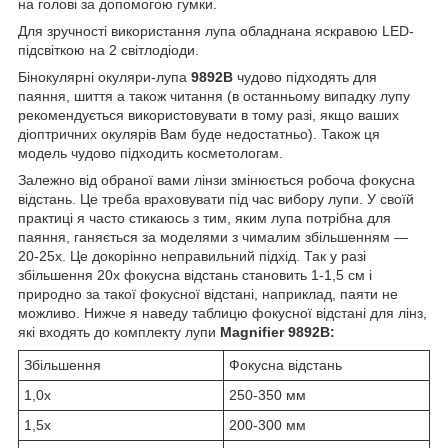
на голові за допомогою гумки.
Для зручності використання лупа обладнана яскравою LED-
підсвіткою на 2 світлодіоди.
Бінокулярні окуляри-лупа
9892B
чудово підходять для
паяння, шиття а також читання (в останньому випадку лупу
рекомендується використовувати в тому разі, якщо ваших
діоптричних окулярів Вам буде недостатньо). Також ця
модель чудово підходить косметологам.
Залежно від обраної вами лінзи змінюється робоча фокусна
відстань. Це треба враховувати під час вибору лупи. У своїй
практиці я часто стикаюсь з тим, яким лупа потрібна для
паяння, ганяється за моделями з чималим збільшенням —
20-25х. Це докорінно неправильний підхід. Так у разі
збільшення 20х фокусна відстань становить 1-1,5 см і
природно за такої фокусної відстані, наприклад, паяти не
можливо. Нижче я наведу таблицю фокусної відстані для лінз,
які входять до комплекту лупи
Magnifier
9892B:
Збільшення
Фокусна відстань
1,0х
250-350 мм
1,5х
200-300 мм