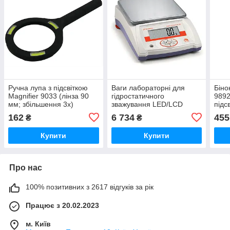
Ручна лупа з підсвіткою
Ваги лабораторні для
Біно
Magnifier 9033 (лінза 90
гідростатичного
9892
мм; збільшення 3x)
зважування LED/LCD
підс
B5000 (5000/0,1 Г)
162
6 734
455
₴
₴
Купити
Купити
Про нас
100% позитивних з 2617 відгуків за рік
Працює з 20.02.2023
м. Київ