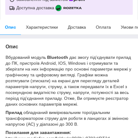
Доступна доставка
Опис
Характеристики
Доставка
Оплата
Умови п
Опис
Вбудований модуль
Bluetooth
дає змогу під'єднувати прилад
до ПК, пристроїв Android, IOS, Windows і отримувати та
зберігати на них інформацію про основні параметри мережі у
графічному та цифровому вигляді. Графіки можна
розтягувати (зтискати) на екрані для перегляду деталей
параметрів напруги, струму, а також передавати їх в Excel з
посекундною видатністю струму, напруги, потужності за весь
період під'єднання приладу. Отже, Ви отримуєте реєстратор
даних основних параметрів мережі.
Прилад
обладнаний вимірювальним тороїдальним
трансформатором струму для роботи в ланцюгах зі змінною
напругою (АС) у діапазоні до 300 В.
Посилання для завантаження: