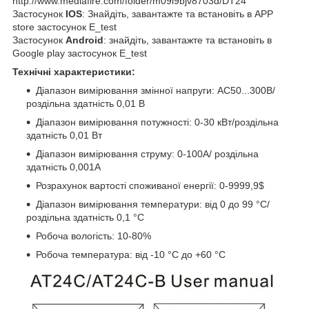
http://www.mediafire.com/folder/m09i9bjv8703d/DT24
Застосунок
IOS
: Знайдіть, завантажте та встановіть в APP
store застосунок E_test
Застосунок
Android
: знайдіть, завантажте та встановіть в
Google play застосунок E_test
Технічні характеристики:
Діапазон вимірювання змінної напруги: АС50...300В/
роздільна здатність 0,01 В
Діапазон вимірювання потужності: 0-30 кВт/роздільна
здатність 0,01 Вт
Діапазон вимірювання струму: 0-100А/ роздільна
здатність 0,001А
Розрахунок вартості споживаної енергії: 0-9999,9$
Діапазон вимірювання температури: від 0 до 99 °C/
роздільна здатність 0,1 °C
Робоча вологість: 10-80%
Робоча температура: від -10 °C до +60 °C