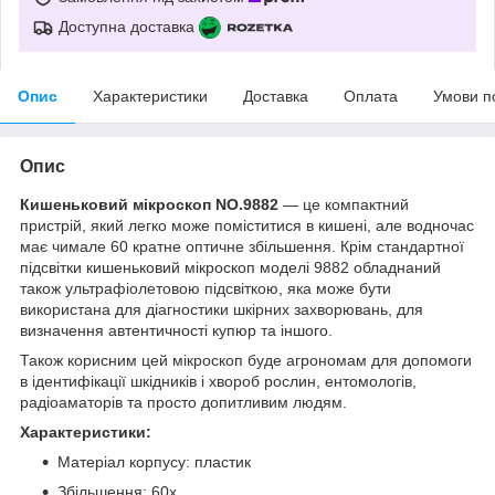
Доступна доставка
Опис
Характеристики
Доставка
Оплата
Умови п
Опис
Кишеньковий мікроскоп NO.9882
— це компактний
пристрій, який легко може поміститися в кишені, але водночас
має чимале 60 кратне оптичне збільшення. Крім стандартної
підсвітки кишеньковий мікроскоп моделі 9882 обладнаний
також ультрафіолетовою підсвіткою, яка може бути
використана для діагностики шкірних захворювань, для
визначення автентичності купюр та іншого.
Також корисним цей мікроскоп буде агрономам для допомоги
в ідентифікації шкідників і хвороб рослин, ентомологів,
радіоаматорів та просто допитливим людям.
Характеристики:
Матеріал корпусу: пластик
Збільшення: 60х