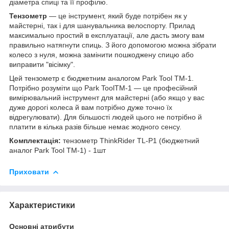
діаметра спиці та її профілю.
Тензометр
— це інструмент, який буде потрібен як у
майстерні, так і для шанувальника велоспорту. Прилад
максимально простий в експлуатації, але дасть змогу вам
правильно натягнути спиць. З його допомогою можна зібрати
колесо з нуля, можна замінити пошкоджену спицю або
виправити "вісімку".
Цей тензометр є бюджетним аналогом Park Tool TM-1.
Потрібно розуміти що Park ToolTM-1 — це професійний
вимірювальний інструмент для майстерні (або якщо у вас
дуже дорогі колеса й вам потрібно дуже точно їх
відрегулювати). Для більшості людей цього не потрібно й
платити в кілька разів більше немає жодного сенсу.
Комплектація:
тензометр ThinkRider TL-P1 (бюджетний
аналог Park Tool TM-1) - 1шт
Приховати
Характеристики
Основні атрибути