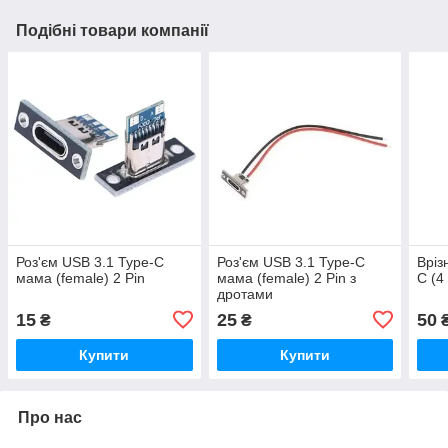
Подібні товари компанії
Роз'єм USB 3.1 Type-C
Роз'єм USB 3.1 Type-C
Вріз
мама (female) 2 Pin
мама (female) 2 Pin з
C (4
дротами
15
25
50
₴
₴
Купити
Купити
Про нас