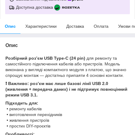
Доступна доставка
Опис
Характеристики
Доставка
Оплата
Умови п
Опис
Розбірний роз’єм USB Type-C (24 pin)
для ремонту та
самостійного підключення кабелів або пристроїв. Модель
виконана у вигляді компактного модуля з платою, що значно
спрощує монтаж — достатньо припаяти 4 основні контакти.
❗️ Важливо: роз’єм має лише базові лінії USB 2.0
(живлення + передача даних) і не підтримує повноцінний
режим USB 3.1.
Підходить для:
• ремонту кабелів
• виготовлення перехідників
• живлення пристроїв
• простих DIY-проєктів
Особливості: