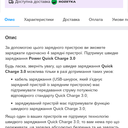
Доступна доставка
Опис
Характеристики
Доставка
Оплата
Умови п
Опис
За допомогою цього зарядного пристрою ви зможете
заряджати одночасно 4 зарядні пристрої. Підтримує швидке
заряджання
Power Quick Charge 3.0
Будь ласка, зверніть увагу, що швидке заряджання
Quick
Charge 3.0
можлива тільки в разі дотримання таких умов:
кабель заряджання (USB-шнурок, який з'єднує
зарядний пристрій із зарядним пристроєм) має
підтримувати передавання струму потужністю
відповідного стандарту Quick Charge 3.0;
заряджуваний пристрій має підтримувати функцію
швидкого заряджання Quick Charge 3.0;
Якщо один із ваших пристроїв не підтримує технологію
швидкого заряджання Quick Charge 3.0, то вам нема про що
переживати, ця зарядка абсолютно безпечна та не завдасть