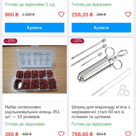
електропровідність
Готово до відправки 1 од.
Готово до відправки
960
259,20
₴
₴
1 200 ₴
288 ₴
Купити
Купити
–10%
–10%
Набір силіконових
Шприц для маринаду м'яса з
ущільнювальних кілець 351
нержавіючої сталі 60 мл із
шт. — 10 розмірів
голками та щітками
Готово до відправки
Готово до відправки
360
768,60
₴
₴
400 ₴
854 ₴