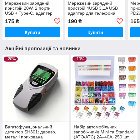
Мережевий зарядний
Мережевий зарядний
Мер
пристрій 20W, 2 порти
пристрій 4USB 3.1A USB
прис
USB + Type-C, адаптер
адаптер для телефона
PD20
живлення
Phon
175
190
165
₴
₴
Купити
Купити
Акційні пропозиції та новинки
–20%
–10%
Багатофункціональний
Набір автомобільних
детектор SH301: дерево,
запобіжників Mini та Standard
метал і прихована
(ATO/ATC) 2A–40A, 250 шт