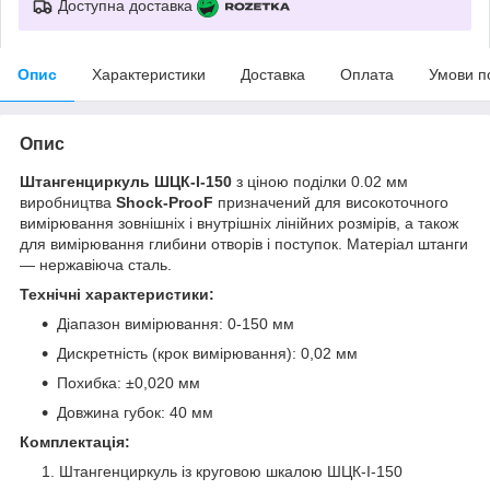
Доступна доставка
Опис
Характеристики
Доставка
Оплата
Умови п
Опис
Штангенциркуль
ШЦК-I-150
з ціною поділки 0.02 мм
виробництва
Shock-ProoF
призначений для високоточного
вимірювання зовнішніх і внутрішніх лінійних розмірів, а також
для вимірювання глибини отворів і поступок. Матеріал штанги
— нержавіюча сталь.
Технічні характеристики:
Діапазон вимірювання: 0-150 мм
Дискретність (крок вимірювання): 0,02 мм
Похибка: ±0,020 мм
Довжина губок: 40 мм
Комплектація:
Штангенциркуль із круговою шкалою ШЦК-І-150