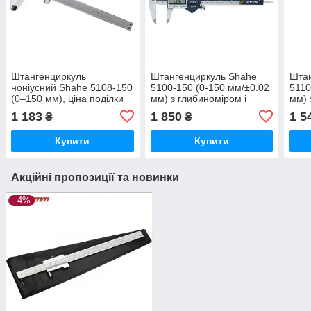
Штангенциркуль
Штангенциркуль Shahe
Штан
ноніусний Shahe 5108-150
5100-150 (0-150 мм/±0.02
5110
(0–150 мм), ціна поділки
мм) з глибиноміром і
мм) 
0,02 мм, похибка ±0,02
функцією ABS. IP54
1 183
1 850
1 5
₴
₴
мм
Купити
Купити
Акційні пропозиції та новинки
–4%