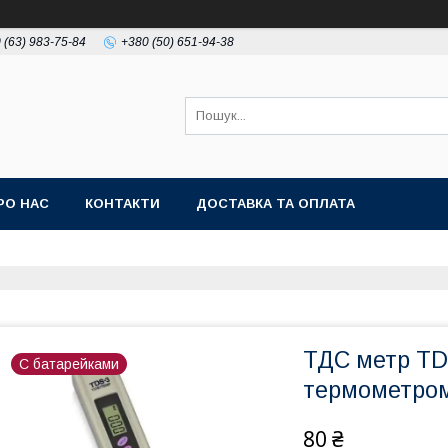
 (63) 983-75-84
+380 (50) 651-94-38
РО НАС
КОНТАКТИ
ДОСТАВКА ТА ОПЛАТА
ТДС метр TDS
С батарейками
термометро
80 ₴