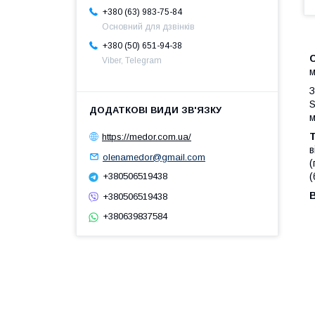
+380 (63) 983-75-84
Основний для дзвінків
+380 (50) 651-94-38
Viber, Telegram
м
З
S
м
https://medor.com.ua/
в
olenamedor@gmail.com
(
(
+380506519438
В
+380506519438
+380639837584