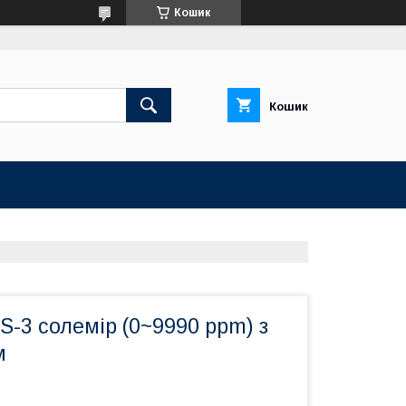
Кошик
Кошик
-3 солемір (0~9990 ppm) з
м