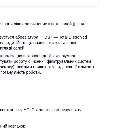
ання рівня розчинених у воді солей (рівня
товується абревіатура
"TDS"
— Total Dissolved
оту води. Його ще називають «загальною
вигляді солей.
ералізацію водопровідної, акваріумної,
стувати роботу очисних і фільтрувальних систем
смосу), оскільки наявність у воді певної кількості
погану якість роботи.
сніть кнопку HOLD для фіксації результату в
сний ковпачок