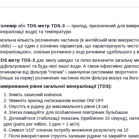
Солемір
або
TDS-метр TDS-3
— прилад, призначений для вимірюв
інералізації води) та температури.
агальна кількість розчинених частинок (в англійській мові викорис
olids) — це один з основних параметрів, що характеризують чист
інералізацією», оскільки розчинені у воді речовини здебільшого у 
TDS метр TDS-3
дає змогу швидко та легко визначити загальну мін
ідфільтрованої та будь-якої іншої води. А також ефективно діагно
починаючи від фільтрів "глечик" і закінчуючи системами зворотного о
більша за норму) розчинених частинок після фільтра вказує на його 
имірювання рівня загальної мінералізації (TDS):
Зніміть захисний ковпачок
Увімкніть прилад натисканням кнопки ON/ OFF
Опустіть в рідину до максимального рівня (4 см)
Злегка помішуйте для позбавлення повітряних бульбашок
Дочекайтеся стабілізації показань (приблизно 10 секунд), нати
ppm (parts per million, 1 ppm = 1 мг/л)
Символ 'x10" означає потребу множення результату на 10
Після використання струсіть залишки рідини та закрийте захи