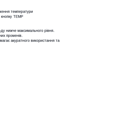
аження температури
о кнопку TEMP
ду нижче максимального рівня.
них променів.
имагає акуратного використання та