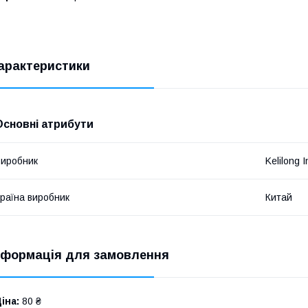
арактеристики
Основні атрибути
иробник
Kelilong 
раїна виробник
Китай
нформація для замовлення
іна:
80 ₴