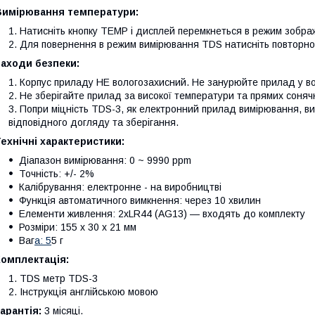
Вимірювання температури:
Натисніть кнопку TEMP і дисплей перемкнеться в режим зобр
Для повернення в режим вимірювання TDS натисніть повторн
Заходи безпеки:
Корпус приладу НЕ вологозахисний. Не занурюйте прилад у во
Не зберігайте прилад за високої температури та прямих соняч
Попри міцність TDS-3, як електронний прилад вимірювання, в
відповідного догляду та зберігання.
ехнічні характеристики:
Діапазон вимірювання: 0 ~ 9990 ppm
Точність: +/- 2%
Калібрування:
електронне - на виробництві
Функція автоматичного вимкнення: через 10 хвилин
Елементи живлення: 2хLR44 (AG13) — входять до комплекту
Розміри: 155 x 30 x 21 мм
Ваг
а: 5
5 г
Комплектація:
TDS метр TDS-3
Інструкція англійською мовою
арантія:
3 місяці.