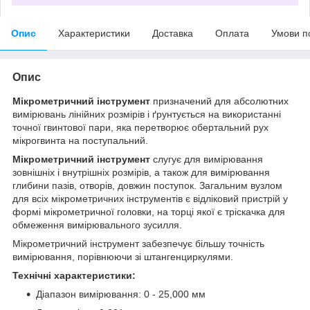
Опис
Характеристики
Доставка
Оплата
Умови п
Опис
Мікрометричний інструмент
призначений для абсолютних
вимірювань лінійних розмірів і ґрунтується на використанні
точної гвинтової пари, яка перетворює обертальний рух
мікрогвинта на поступальний.
Мікрометричний інструмент
слугує для вимірювання
зовнішніх і внутрішніх розмірів, а також для вимірювання
глибини пазів, отворів, довжин поступок. Загальним вузлом
для всіх мікрометричних інструментів є відліковий пристрій у
формі мікрометричної головки, на торці якої є
тріскачка
для
обмеження вимірювального зусилля.
Мікрометричний інструмент забезпечує більшу точність
вимірювання, порівнюючи зі штангенциркулями.
Технічні характеристики:
Діапазон вимірювання: 0 - 25,000 мм