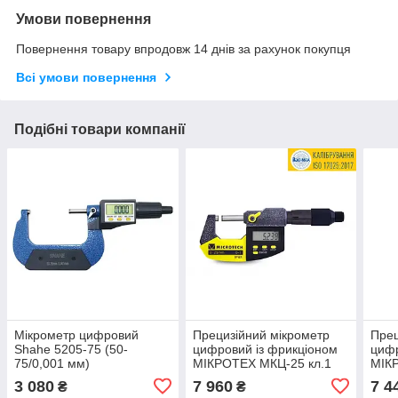
Умови повернення
Повернення товару впродовж 14 днів за рахунок покупця
Всі умови повернення
Подібні товари компанії
Мікрометр цифровий
Прецизійний мікрометр
Прец
Shahe 5205-75 (50-
цифровий із фрикціоном
цифр
75/0,001 мм)
МІКРОТЕХ МКЦ-25 кл.1
МІК
(±0,002) IP65. Україна
(±0,
3 080
7 960
7 4
₴
₴