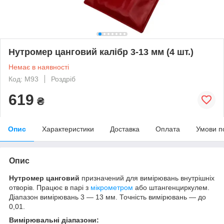
Нутромер цанговий калібр 3-13 мм (4 шт.)
Немає в наявності
Код: M93
Роздріб
619
₴
Опис
Характеристики
Доставка
Оплата
Умови п
Опис
Нутромер цанговий
призначений для вимірювань внутрішніх
отворів. Працює в парі з
мікрометром
або штангенциркулем.
Діапазон вимірювань 3 — 13 мм. Точність вимірювань — до
0,01.
Вимірювальні діапазони: