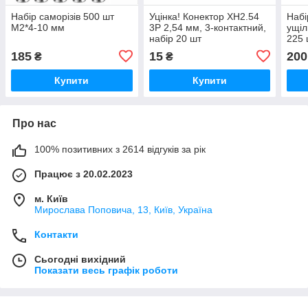
Набір саморізів 500 шт
Уцінка! Конектор XH2.54
Набі
М2*4-10 мм
3P 2,54 мм, 3-контактний,
ущіл
набір 20 шт
225 
до 1
185
15
200
₴
₴
Купити
Купити
Про нас
100% позитивних з 2614 відгуків за рік
Працює з 20.02.2023
м. Київ
Мирослава Поповича, 13, Київ, Україна
Контакти
Сьогодні вихідний
Показати весь графік роботи