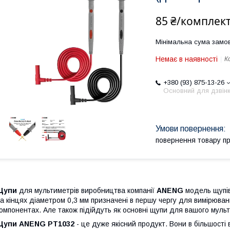
85 ₴/комплек
Мінімальна сума замов
Немає в наявності
К
+380 (93) 875-13-26
Основний для дзвінк
повернення товару п
Щупи
для мультиметрів виробництва компанії
ANENG
модель щупі
а кінцях діаметром 0,3 мм призначені в першу чергу для вимірюва
омпонентах. Але також підійдуть як основні щупи для вашого муль
Щупи ANENG PT1032
- це дуже якісний продукт. Вони в більшості 