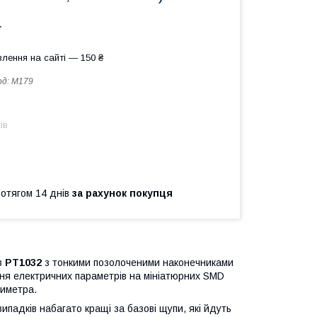
т
лення на сайті — 150 ₴
од:
M179
ів
ротягом 14 днів
за рахунок покупця
в
PT1032
з тонкими позолоченими наконечниками
ння електричних параметрів на мініатюрних SMD
тиметра.
випадків набагато кращі за базові щупи, які йдуть