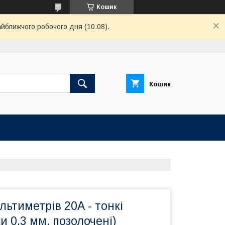
Кошик
айближчого робочого дня (10.08).
Кошик
ьтиметрів 20А - тонкі
и 0.3 мм, позолочені)