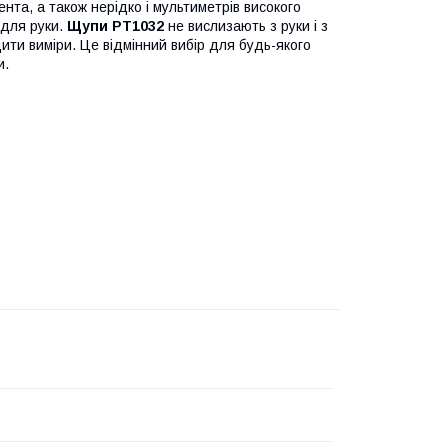
ента, а також нерідко і мультиметрів високого
і для руки.
Щупи PT1032
не вислизають з руки і з
ти виміри. Це відмінний вибір для будь-якого
и.