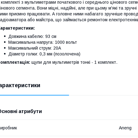
 комплекті з мультиметрами початкового і середнього цінового сегм
інового сегмента. Вони міцні, надійні, але при цьому м'які та зручн
ими приємно працювати. А головне ними набагато зручніше проводи
адіоаматора або майстра, що займається ремонтом електротехнік
Характеристики:
Довжина кабелю: 93 см
Максимальна напруга: 1000 вольт
Максимальний струм: 20А
Діаметр голки: 0,3 мм (позолочена)
Комплектація:
щупи для мультиметрів тонкі
- 1 комплект.
арактеристики
Основні атрибути
иробник
Aneng