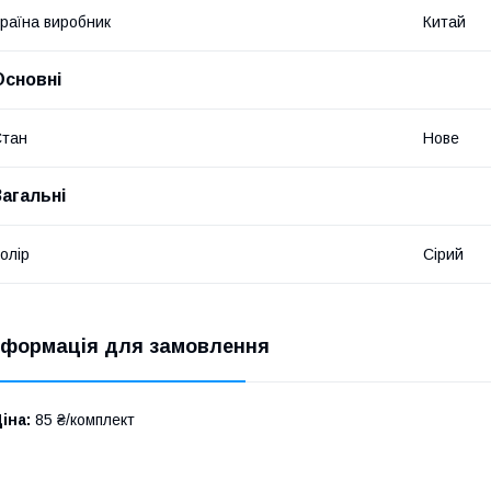
раїна виробник
Китай
Основні
Стан
Нове
Загальні
олір
Сірий
нформація для замовлення
іна:
85 ₴/комплект