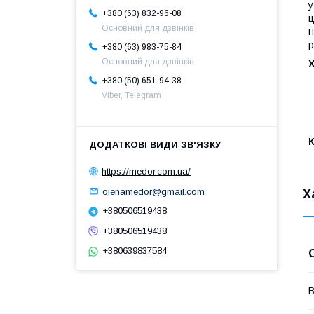
у
+380 (63) 832-96-08
ц
Основний для дзвінків
н
р
+380 (63) 983-75-84
Основний для дзвінків
+380 (50) 651-94-38
Viber, Telegram
https://medor.com.ua/
olenamedor@gmail.com
Х
+380506519438
+380506519438
+380639837584
В