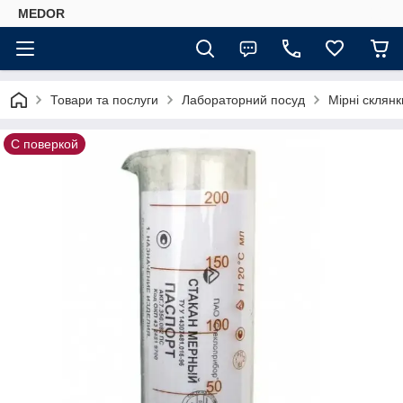
MEDOR
Товари та послуги
Лабораторний посуд
Мірні склянк
С поверкой