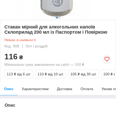
Стакан мірний для алкогольних напоїв
Склоприлад 200 мл із Паспортом і Повіркою
Немає в наявності
Код: X08
Опт і роздріб
116
₴
Мінімальна сума замовлення на сайті — 150 ₴
113 ₴
від 6 шт.
110 ₴
від 10 шт.
105 ₴
від 30 шт.
100 ₴
в
Опис
Характеристики
Доставка
Оплата
Умови п
Опис