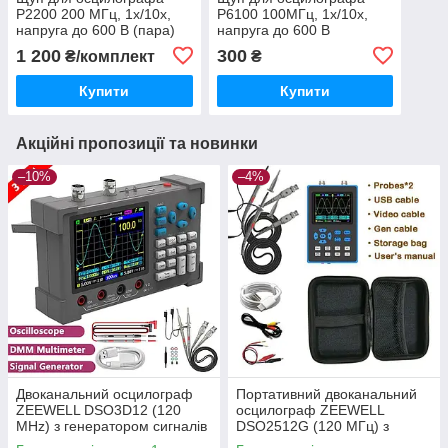
P2200 200 МГц, 1х/10х,
P6100 100МГц, 1х/10х,
напруга до 600 В (пара)
напруга до 600 В
1 200
300
₴/комплект
₴
Купити
Купити
Акційні пропозиції та новинки
–10%
–4%
Двоканальний осцилограф
Портативний двоканальний
ZEEWELL DSO3D12 (120
осцилограф ZEEWELL
MHz) з генератором сигналів
DSO2512G (120 МГц) з
і мультиметром
генератором до 10 МГц