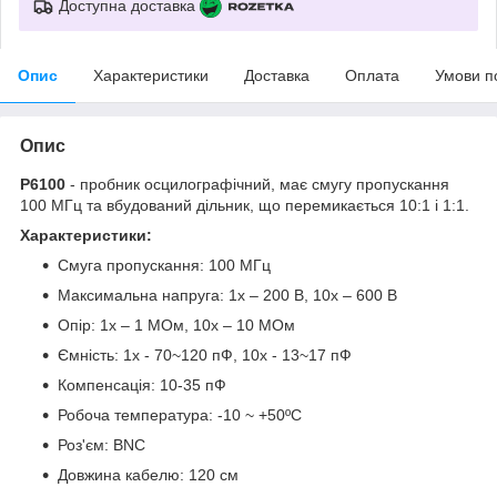
Доступна доставка
Опис
Характеристики
Доставка
Оплата
Умови п
Опис
P6100
- пробник осцилографічний, має смугу пропускання
100 МГц та вбудований дільник, що перемикається 10:1 і 1:1.
Характеристики:
Смуга пропускання: 100 МГц
Максимальна напруга: 1х – 200 В, 10х – 600 В
Опір: 1х – 1 МОм, 10х – 10 МОм
Ємність: 1х - 70~120 пФ, 10х - 13~17 пФ
Компенсація: 10-35 пФ
Робоча температура: -10 ~ +50ºC
Роз'єм: BNC
Довжина кабелю: 120 см