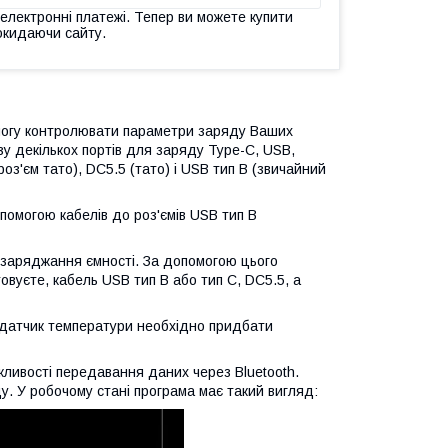
 електронні платежі. Тепер ви можете купити
окидаючи сайту.
могу контролювати параметри заряду Ваших
зу декількох портів для заряду Type-C, USB,
з'єм тато), DC5.5 (тато) і USB тип В (звичайний
помогою кабелів до роз'ємів USB тип В
 заряджання ємності. За допомогою цього
овуєте, кабель USB тип В або тип С, DC5.5, а
 (датчик температури необхідно придбати
жливості передавання даних через Bluetooth.
. У робочому стані програма має такий вигляд: