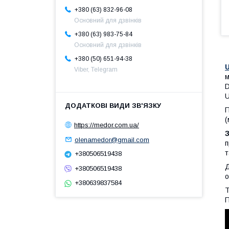
+380 (63) 832-96-08
Основний для дзвінків
+380 (63) 983-75-84
Основний для дзвінків
+380 (50) 651-94-38
Viber, Telegram
м
D
U
П
(
https://medor.com.ua/
olenamedor@gmail.com
п
т
+380506519438
Д
+380506519438
о
+380639837584
Т
П