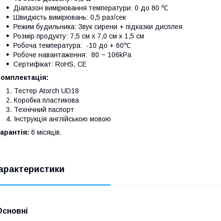
Діапазон вимірювання температури: 0 до 80 ℃
Швидкість вимірювань: 0,5 раз/сек
Режим будильника: Звук сирени + підказки дисплея
Розмір продукту: 7,5 см х 7,0 см х 1,5 см
Робоча температура: -10 до + 60℃
Робоче навантаження: 80 ~ 106kPa
Сертифікат: RoHS, CE
Комплектація:
Тестер Atorch UD18
Коробка пластикова
Технічний паспорт
Інструкція англійською мовою
арантія:
6 місяців.
арактеристики
Основні