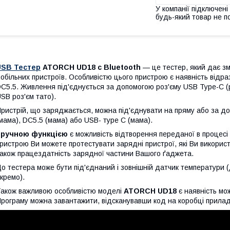
У компанії підключені
будь-який товар не п
USB Тестер
ATORCH UD18
c Bluetooth
— це тестер, який дає з
обільних пристроїв. Особливістю цього пристрою є наявність відра
C5.5. Живлення під'єднується за допомогою роз'єму USB Type-C (ро
SB роз'єм тато).
ристрій, що заряджається, можна під'єднувати на пряму або за до
мама), DC5.5 (мама) або USB- туре С (мама).
Зручною функцією
є можливість відтворення переданої в процесі
ристрою Ви можете протестувати зарядні пристрої, які Ви використ
акож працездатність зарядної частини Вашого ґаджета.
о тестера може бути під'єднаний і зовнішній датчик температури
кремо).
акож важливою особливістю моделі
ATORCH UD18
є наявність мо
рограму можна завантажити, відсканувавши код на коробці приладу