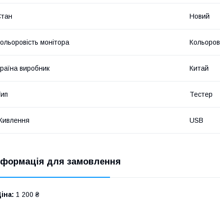
Стан
Новий
ольоровість монітора
Кольоро
раїна виробник
Китай
ип
Тестер
Живлення
USB
нформація для замовлення
іна:
1 200 ₴