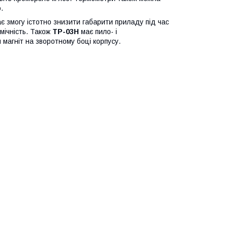
.
є змогу істотно знизити габарити приладу під час
мічність. Також
TP-03H
має пило- і
магніт на зворотному боці корпусу.