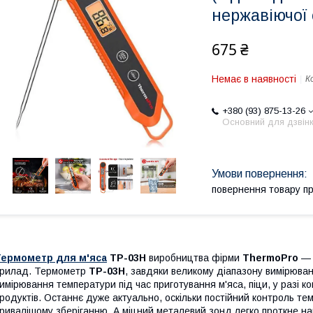
нержавіючої 
675 ₴
Немає в наявності
К
+380 (93) 875-13-26
Основний для дзвінк
повернення товару п
Термометр для м'яса
TP-03H
виробництва фірми
ThermoPro
— 
рилад. Термометр
TP-03H
, завдяки великому діапазону вимірюва
имірювання температури під час приготування м'яса, піци, у разі
родуктів. Останнє дуже актуально, оскільки постійний контроль т
ривалішому зберіганню. А міцний металевий зонд легко проткне н