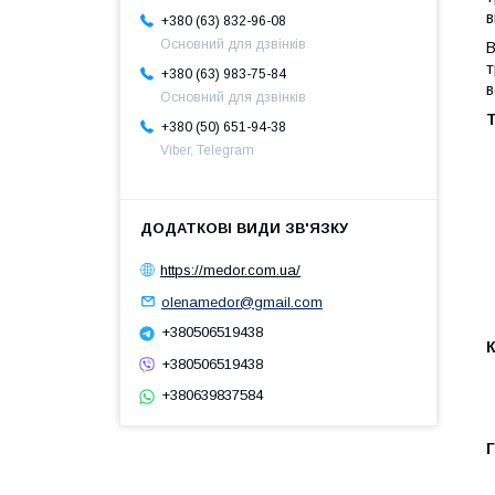
в
+380 (63) 832-96-08
Основний для дзвінків
В
т
+380 (63) 983-75-84
в
Основний для дзвінків
Т
+380 (50) 651-94-38
Viber, Telegram
https://medor.com.ua/
olenamedor@gmail.com
+380506519438
+380506519438
+380639837584
Г