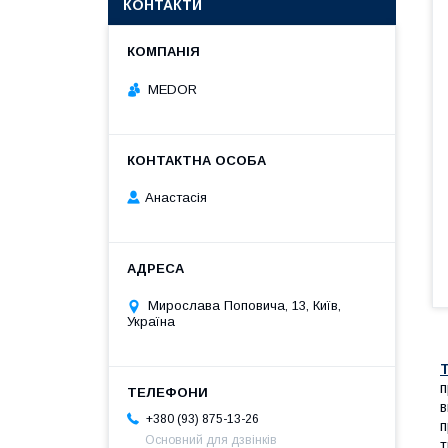
КОНТАКТИ
MEDOR
Анастасія
Мирослава Поповича, 13, Київ,
Україна
п
в
+380 (93) 875-13-26
п
Основний для дзвінків
т