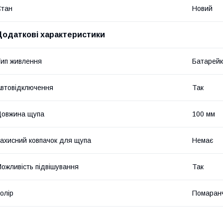
Стан
Новий
Додаткові характеристики
ип живлення
Батарей
втовідключення
Так
Довжина щупа
100 мм
ахисний ковпачок для щупа
Немає
ожливість підвішування
Так
олір
Помаран