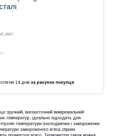
сталі
од:
2007
ів
ротягом 14 днів
за рахунок покупця
це зручний, високоточний вимірювальний
них температур, ідеально підходить для
 контролю температури охолоджених і заморожених
емператури замороженого м'яса сприяє
авіть промерзле м'ясо. Термометри також можна