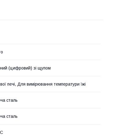
ro
ний (цифровий) зі щупом
вої печі, Для вимірювання температури їжі
ча сталь
ча сталь
°C