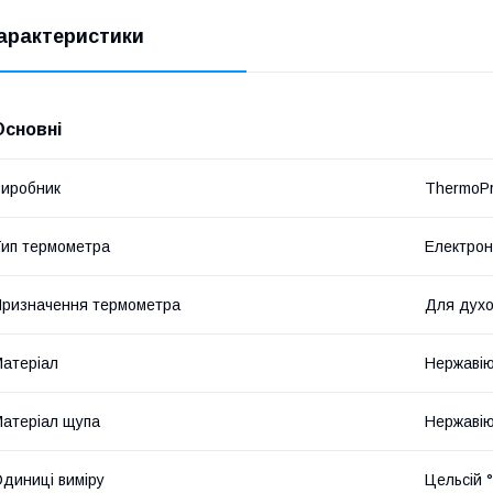
арактеристики
Основні
иробник
ThermoP
ип термометра
Електрон
ризначення термометра
Для духо
атеріал
Нержавію
атеріал щупа
Нержавію
диниці виміру
Цельсій 