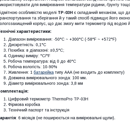
икористовувати для вимірювання температури рідини, ґрунту тощо
ідмітною особливістю моделі
TP-03H
є складаний механізм, що да
ранспортування та зберігання й у такий спосіб підвищує його еконо
ологозахищений корпус, що дає змогу мити термометр під водою й 
ехнічні характеристики:
Діапазон вимірювання: -50°С ~ +300
°
С (-58
°
F ~ +572
°
F)
Дискретність: 0,1
°
С
Похибка: в діапазоні: ±0,5
°
С;
Одиниці виміру:
°
С/
°
F
Робоча температура: від 0 до 40
°
С
Робоча вологість: 10-90%
Живлення: 1
батарейка
типу ААА (не входить до комплекту)
Довжина вимірювального зонда: 100 мм.
Діаметр вимірювального зонда: 3,8 мм
Комплектація:
Цифровий термометр ThermoPro TP-03H
Фірмова коробка
Технічний паспорт та інструкція
арантія
: 6 місяців (не поширюється на вимірювальні щупи).