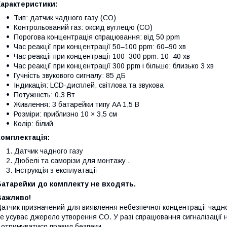
Характеристики:
Тип: датчик чадного газу (CO)
Контрольований газ: оксид вуглецю (CO)
Порогова концентрація спрацювання: від 50 ppm
Час реакції при концентрації 50–100 ppm: 60–90 хв
Час реакції при концентрації 100–300 ppm: 10–40 хв
Час реакції при концентрації 300 ppm і більше: близько 3 хв
Гучність звукового сигналу: 85 дБ
Індикація: LCD-дисплей, світлова та звукова
Потужність: 0,3 Вт
Живлення: 3 батарейки типу AA 1,5 В
Розміри: приблизно 10 × 3,5 см
Колір: білий
Комплектація:
Датчик чадного газу
Дюбелі та саморізи для монтажу .
Інструкція з експлуатації
Батарейки до комплекту не входять.
Важливо!
атчик призначений для виявлення небезпечної концентрації чадн
е усуває джерело утворення CO. У разі спрацювання сигналізації
отримуватися правил безпеки.