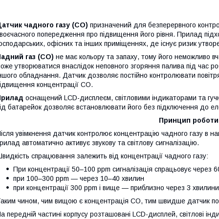
атчик чадного газу (CO)
призначений для безперервного контрол
воєчасного попередження про підвищення його рівня. Прилад підх
осподарських, офісних та інших приміщеннях, де існує ризик утвор
Чадний газ (CO)
не має кольору та запаху, тому його неможливо в
оже утворюватися внаслідок неповного згоряння палива під час робо
ншого обладнання. Датчик дозволяє постійно контролювати повітр
ідвищення концентрації CO.
Прилад
оснащений LCD-дисплеєм, світловими індикаторами та гуч
ід батарейок дозволяє встановлювати його без підключення до ел
Принцип роботи
ісля увімкнення датчик контролює концентрацію чадного газу в на
рилад автоматично активує звукову та світлову сигналізацію.
видкість спрацювання залежить від концентрації чадного газу:
При концентрації 50–100 ppm сигналізація спрацьовує через 
при 100–300 ppm — через 10–40 хвилин
при концентрації 300 ppm і вище — приблизно через 3 хвилини
аким чином, чим вищою є концентрація CO, тим швидше датчик по
а передній частині корпусу розташовані LCD-дисплей, світлові інд