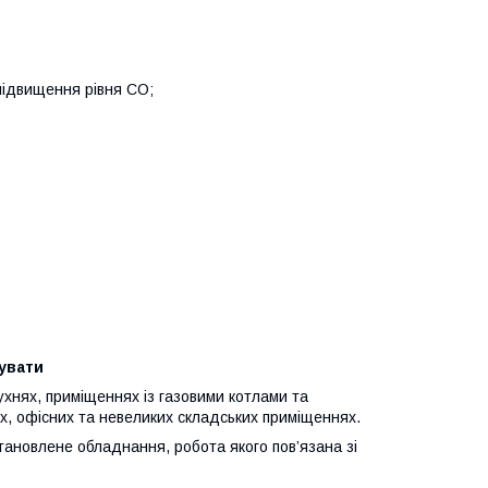
підвищення рівня CO;
увати
ухнях, приміщеннях із газовими котлами та
ких, офісних та невеликих складських приміщеннях.
тановлене обладнання, робота якого пов’язана зі