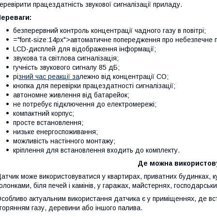
еревірити працездатність звукової сигналізації приладу.
Переваги:
безперервний контроль концентрації чадного газу в повітрі;
="font-size:14px">автоматичне попередження про небезпечне 
LCD-дисплей для відображення інформації;
звукова та світлова сигналізація;
гучність звукового сигналу 85 дБ;
рі
зний час реакції за
лежно від концентрації CO;
кнопка для перевірки працездатності сигналізації;
автономне живлення від батарейок;
не потребує підключення до електромережі;
компактний корпус;
просте встановлення;
низьке енергоспоживання;
можливість настінного монтажу;
кріплення для встановлення входить до комплекту.
Де можна використов
атчик може використовуватися у квартирах, приватних будинках, к
олонками, біля печей і камінів, у гаражах, майстернях, господарсь
собливо актуальним використання датчика є у приміщеннях, де вс
горянням газу, деревини або іншого палива.