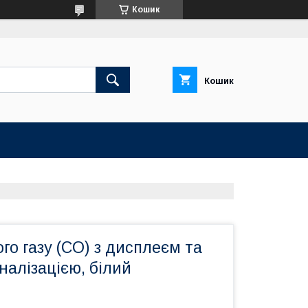
Кошик
Кошик
го газу (CO) з дисплеєм та
налізацією, білий