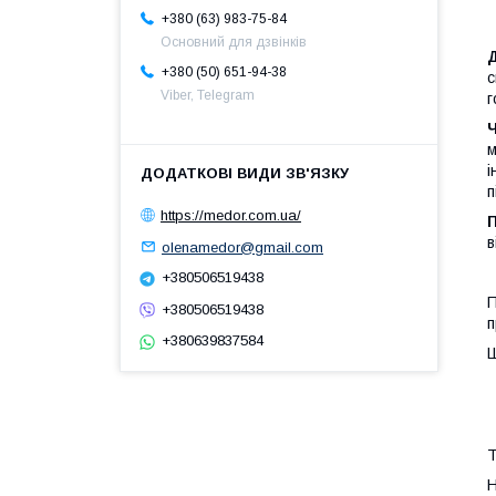
+380 (63) 983-75-84
Основний для дзвінків
Д
+380 (50) 651-94-38
с
Viber, Telegram
г
м
і
п
https://medor.com.ua/
в
olenamedor@gmail.com
+380506519438
П
+380506519438
п
+380639837584
Ш
Т
Н