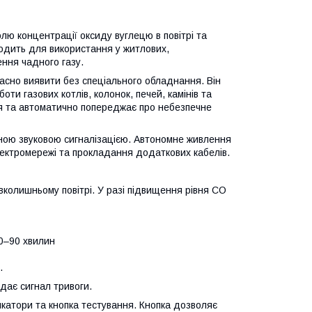
ю концентрації оксиду вуглецю в повітрі та
одить для використання у житлових,
ення чадного газу.
часно виявити без спеціального обладнання. Він
ти газових котлів, колонок, печей, камінів та
я та автоматично попереджає про небезпечне
ною звуковою сигналізацією. Автономне живлення
ектромережі та прокладання додаткових кабелів.
вколишньому повітрі. У разі підвищення рівня CO
60–90 хвилин
.
дає сигнал тривоги.
икатори та кнопка тестування. Кнопка дозволяє