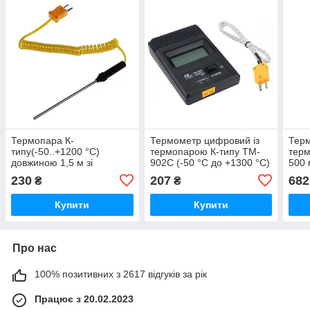
Термопара К-
Термометр цифровий із
Терм
типу(-50..+1200 °C)
термопарою К-типу TM-
терм
довжиною 1,5 м зі
902C (-50 °C до +1300 °C)
500 
сталевим щупом
до +
230
207
682
₴
₴
довжиною 200 мм
Купити
Купити
Про нас
100% позитивних з 2617 відгуків за рік
Працює з 20.02.2023