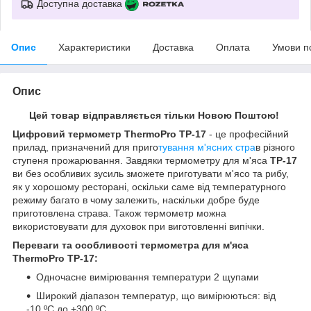
Доступна доставка
Опис
Характеристики
Доставка
Оплата
Умови п
Опис
Цей товар відправляється тільки Новою Поштою!
Цифровий термометр
ThermoPro TP-17
- це професійний
прилад, призначений для приго
тування м'ясних стра
в різного
ступеня прожарювання. Завдяки термометру для м'яса
TP-17
ви без особливих зусиль зможете приготувати м'ясо та рибу,
як у хорошому ресторані, оскільки саме від температурного
режиму багато в чому залежить, наскільки добре буде
приготовлена страва. Також термометр можна
використовувати для духовок при виготовленні випічки.
Переваги та особливості термометра для м'яса
ThermoPro TP-17:
Одночасне вимірювання температури 2 щупами
Широкий діапазон температур, що вимірюються: від
-10 ºС до +300 ºС