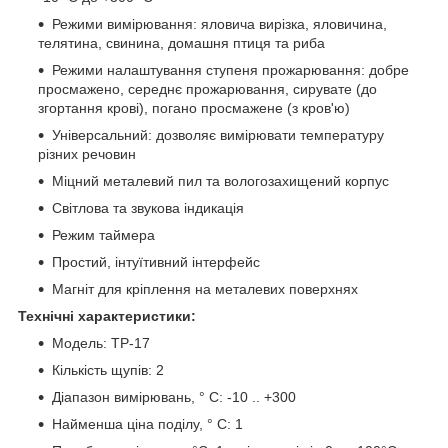
Режими вимірювання: яловича вирізка, яловичина,
телятина, свинина, домашня птиця та риба
Режими налаштування ступеня прожарювання: добре
просмажено, середнє прожарювання, сирувате (до
згортання крові), погано просмажене (з кров'ю)
Універсальний: дозволяє вимірювати температуру
різних речовин
Міцний металевий пил та вологозахищений корпус
Світлова та звукова індикація
Режим таймера
Простий, інтуїтивний інтерфейс
Магніт для кріплення на металевих поверхнях
Технічні характеристики:
Модель: TP-17
Кількість щупів: 2
Діапазон вимірювань, ° С: -10 .. +300
Найменша ціна поділу, ° С: 1