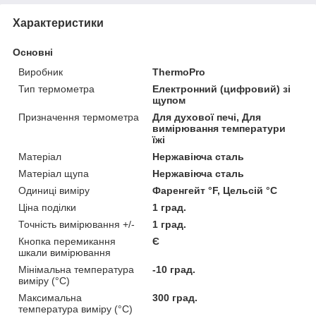
Характеристики
Основні
Виробник
ThermoPro
Тип термометра
Електронний (цифровий) зі
щупом
Призначення термометра
Для духової печі, Для
вимірювання температури
їжі
Матеріал
Нержавіюча сталь
Матеріал щупа
Нержавіюча сталь
Одиниці виміру
Фаренгейт °F, Цельсій °C
Ціна поділки
1 град.
Точність вимірювання +/-
1 град.
Кнопка перемикання
Є
шкали вимірювання
Мінімальна температура
-10 град.
виміру (°C)
Максимальна
300 град.
температура виміру (°C)