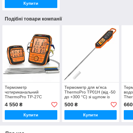
Купити
Подібні товари компанії
Термометр
Термометр для м'яса
Терм
чотириканальний
ThermoPro TP01H (від -50
вод
ThermoPro TP-27C
до +300 °C) зі щупом із
The
(-10.+300 °C) до 150 м
нержавіючої сталі
(-50
4 550
500
660
₴
₴
Купити
Купити