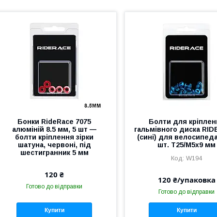
Бонки RideRace 7075
Болти для кріплен
алюміній 8.5 мм, 5 шт —
гальмівного диска RI
болти кріплення зірки
(сині) для велосипед
шатуна, червоні, під
шт. Т25/М5х9 мм
шестигранник 5 мм
W194
120 ₴
120 ₴/упаковка
Готово до відправки
Готово до відправки
Купити
Купити