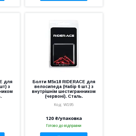
E для
Болти М5х18 RIDERACE для
шт) з
велосипеда (Набір 6 шт.) з
нником
внутрішнім шестигранником
.
(червоні). Сталь.
W195
120 ₴/упаковка
Готово до відправки