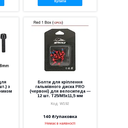
Купити
для
Болти для кріплення
т.) з
гальмівного диска PRO
нником
(червоні) для велосипеда —
12 шт. Т25/М5х11,5 мм
W192
140 ₴/упаковка
Немає в наявності