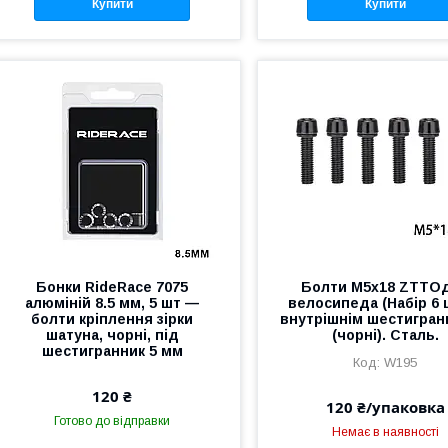
Купити
Купити
Бонки RideRace 7075
Болти М5х18 ZTTO
алюміній 8.5 мм, 5 шт —
велосипеда (Набір 6 ш
болти кріплення зірки
внутрішнім шестигра
шатуна, чорні, під
(чорні). Сталь.
шестигранник 5 мм
W195
120 ₴
120 ₴/упаковка
Готово до відправки
Немає в наявності