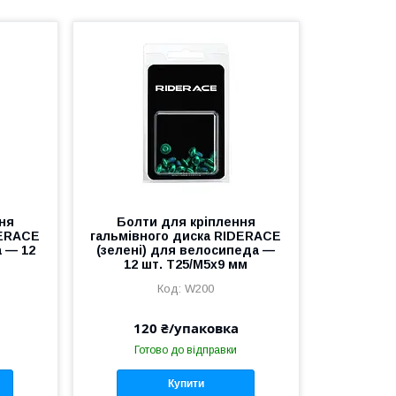
ня
Болти для кріплення
DERACE
гальмівного диска RIDERACE
а — 12
(зелені) для велосипеда —
12 шт. Т25/М5х9 мм
W200
120 ₴/упаковка
Готово до відправки
Купити