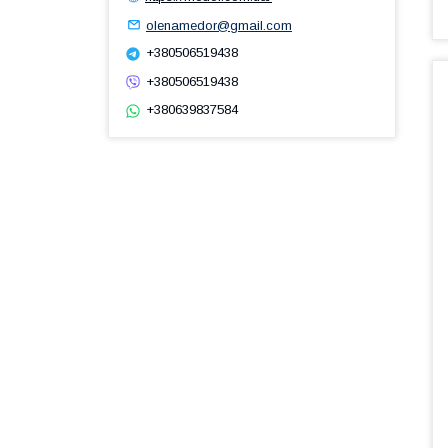
olenamedor@gmail.com
+380506519438
+380506519438
+380639837584