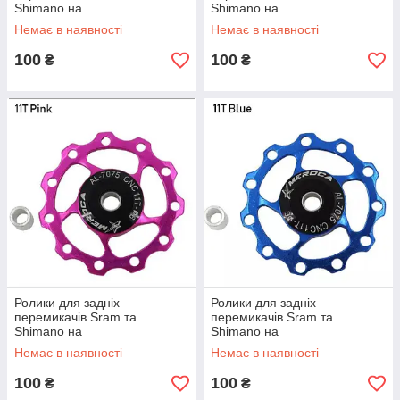
Shimano на
Shimano на
промпідшипниках Meroca
промпідшипниках Meroca
Немає в наявності
Немає в наявності
11Т зелені
11Т жовті
100
100
₴
₴
Ролики для задніх
Ролики для задніх
перемикачів Sram та
перемикачів Sram та
Shimano на
Shimano на
промпідшипниках Meroca
промпідшипниках Meroca
Немає в наявності
Немає в наявності
11Т рожеві
11Т сині
100
100
₴
₴