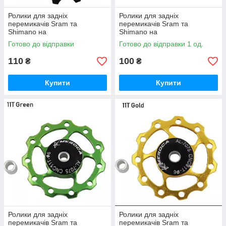
Ролики для задніх
Ролики для задніх
перемикачів Sram та
перемикачів Sram та
Shimano на
Shimano на
промпідшипниках Meroca
промпідшипниках Meroca
Готово до відправки
Готово до відправки 1 од.
13Т чорні
11Т червоні
110
100
₴
₴
Купити
Купити
Ролики для задніх
Ролики для задніх
перемикачів Sram та
перемикачів Sram та