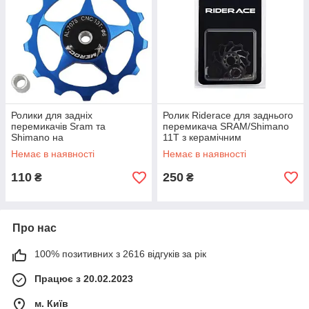
Ролики для задніх
Ролик Riderace для заднього
перемикачів Sram та
перемикача SRAM/Shimano
Shimano на
11T з керамічним
промпідшипниках Meroca
підшипником
Немає в наявності
Немає в наявності
13Т сині
110
250
₴
₴
Про нас
100% позитивних з 2616 відгуків за рік
Працює з 20.02.2023
м. Київ