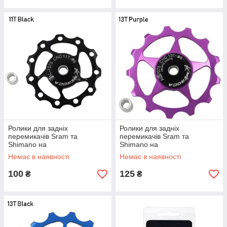
Ролики для задніх
Ролики для задніх
перемикачів Sram та
перемикачів Sram та
Shimano на
Shimano на
промпідшипниках Meroca
промпідшипниках Meroca
Немає в наявності
Немає в наявності
11Т чорні
13Т фіолетові
100
125
₴
₴